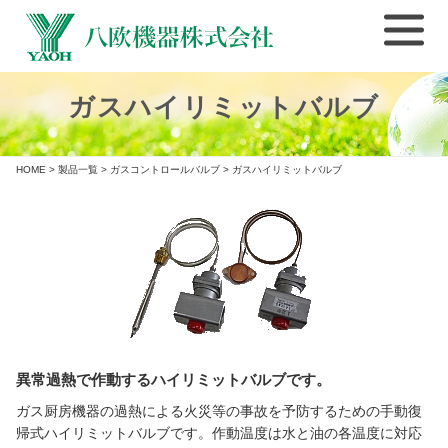
ガスハイリミットバルブ
HOME
>
製品一覧
>
ガスコントロールバルブ
> ガスハイリミットバルブ
異常過熱で作動するハイリミットバルブです。
ガス厨房機器の過熱による火災等の事故を予防するための手動復
帰式ハイリミットバルブです。作動温度は水と油の各温度に対応