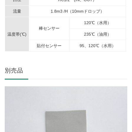
流量
1.8m3 /H（10mmドロップ）
120℃（水用）
棒センサー
温度帯(℃)
235℃（油用）
貼付センサー
95、120℃（水用）
別売品