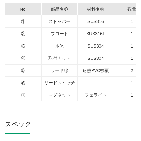
No.
部品名称
材料名称
数量
①
ストッパー
SUS316
1
②
フロート
SUS316L
1
③
本体
SUS304
1
④
取付ナット
SUS304
1
⑤
リード線
耐熱PVC被覆
2
⑥
リードスイッチ
1
⑦
マグネット
フェライト
1
スペック