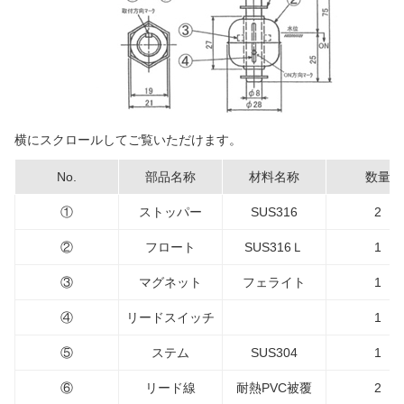
横にスクロールしてご覧いただけます。
No.
部品名称
材料名称
数量
①
ストッパー
SUS316
2
②
フロート
SUS316Ｌ
1
③
マグネット
フェライト
1
④
リードスイッチ
1
⑤
ステム
SUS304
1
⑥
リード線
耐熱PVC被覆
2