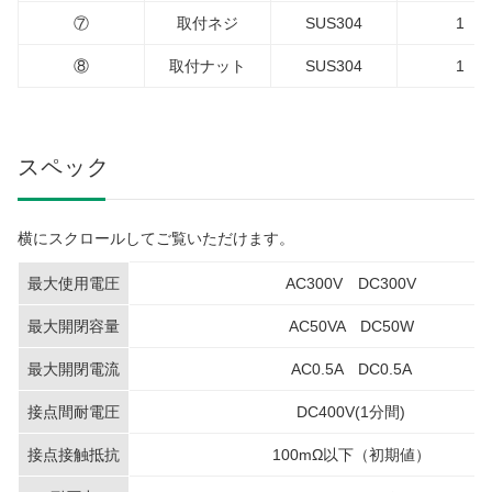
⑦
取付ネジ
SUS304
1
⑧
取付ナット
SUS304
1
スペック
横にスクロールしてご覧いただけます。
最大使用電圧
AC300V DC300V
最大開閉容量
AC50VA DC50W
最大開閉電流
AC0.5A DC0.5A
接点間耐電圧
DC400V(1分間)
接点接触抵抗
100mΩ以下（初期値）