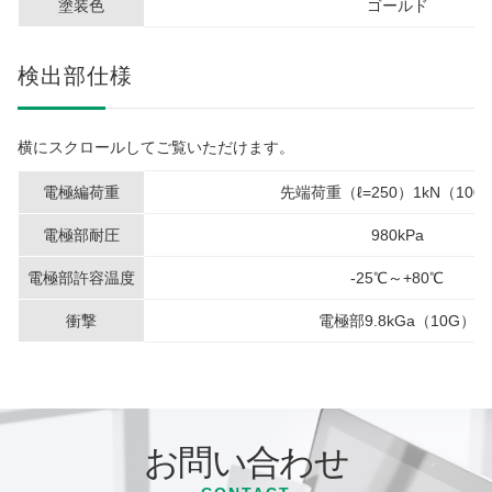
塗装色
ゴールド
検出部仕様
横にスクロールしてご覧いただけます。
電極編荷重
先端荷重（ℓ=250）1kN（100k
電極部耐圧
980kPa
電極部許容温度
-25℃～+80℃
衝撃
電極部9.8kGa（10G）
お問い合わせ