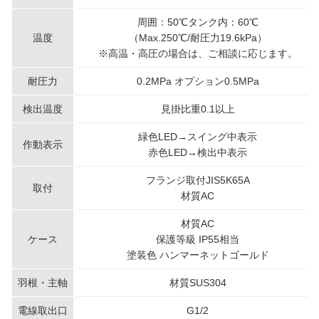
周囲：50℃タンク内：60℃
温度
（Max.250℃/耐圧力19.6kPa）
※高温・高圧の場合は、ご相談に応じます。
耐圧力
0.2MPa オプション0.5MPa
検出温度
見掛比重0.1以上
緑色LED→スイング中表示
作動表示
赤色LED→検出中表示
フランジ取付JIS5K65A
取付
材質AC
材質AC
ケース
保護等級 IP55相当
塗装色 ハンマーネットゴールド
羽根・主軸
材質SUS304
電線取出口
G1/2