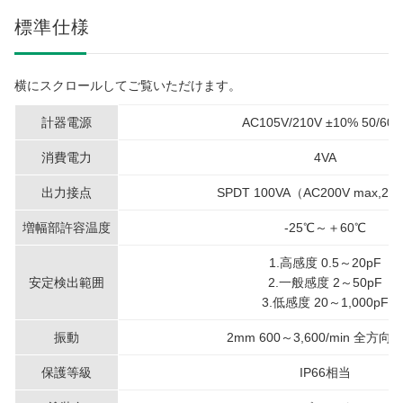
標準仕様
横にスクロールしてご覧いただけます。
計器電源
AC105V/210V ±10% 50/60H
消費電力
4VA
出力接点
SPDT 100VA（AC200V max,2A
増幅部許容温度
-25℃～＋60℃
1.高感度 0.5～20pF
安定検出範囲
2.一般感度 2～50pF
3.低感度 20～1,000pF
振動
2mm 600～3,600/min 全方向
保護等級
IP66相当