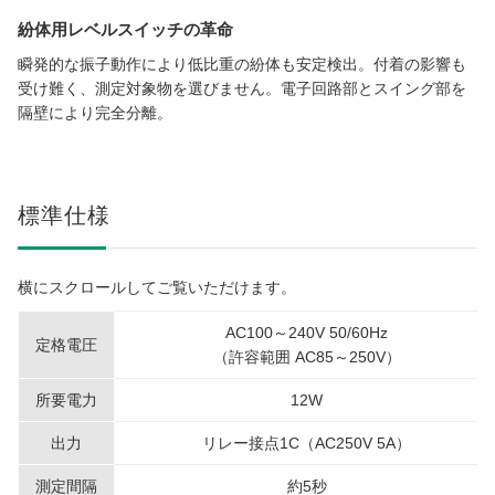
紛体用レベルスイッチの革命
瞬発的な振子動作により低比重の紛体も安定検出。付着の影響も
受け難く、測定対象物を選びません。電子回路部とスイング部を
隔壁により完全分離。
標準仕様
横にスクロールしてご覧いただけます。
AC100～240V 50/60Hz
定格電圧
（許容範囲 AC85～250V）
所要電力
12W
出力
リレー接点1C（AC250V 5A）
測定間隔
約5秒